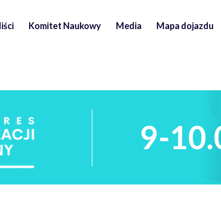
iści
Komitet Naukowy
Media
Mapa dojazdu