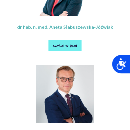
dr hab. n. med. Aneta Słabuszewska-Jóźwiak
czytaj więcej
D